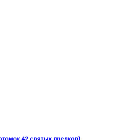
отомок 42 святых предков)
.