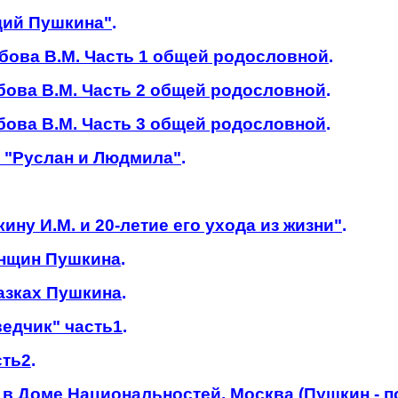
дий Пушкина"
.
бова В.М. Часть 1 общей родословной
.
бова В.М. Часть 2 общей родословной
.
бова В.М. Часть 3 общей родословной
.
и "Руслан и Людмила"
.
ину И.М. и 20-летие его ухода из жизни"
.
енщин Пушкина
.
казках Пушкина
.
ведчик" часть1
.
сть2
.
 в Доме Национальностей. Москва (Пушкин - п