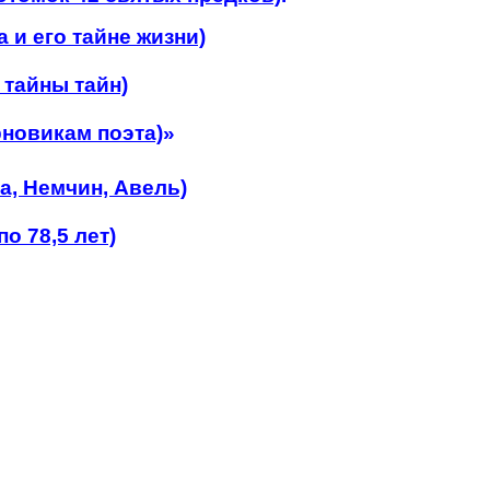
 и его тайне жизни)
 тайны тайн)
рновикам поэта)
»
а, Немчин, Авель)
о 78,5 лет)