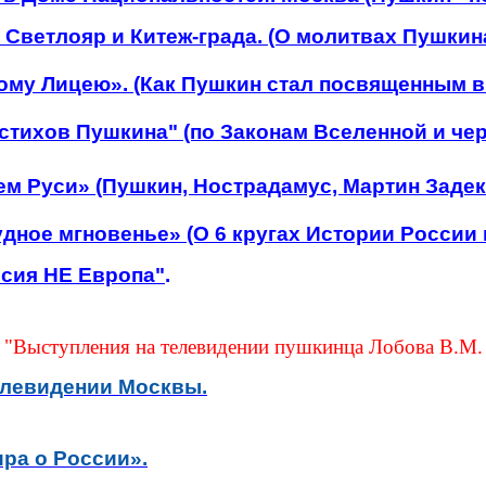
 Светлояр и Китеж-града. (О молитвах Пушкина
ому Лицею». (Как Пушкин стал посвященным в
стихов Пушкина" (по Законам Вселенной и че
ем Руси» (Пушкин, Нострадамус, Мартин Задек
ное мгновенье» (О 6 кругах Истории России п
ссия НЕ Европа"
.
"Выступления на телевидении пушкинца Лобова В.М.
елевидении Москвы.
ира о России».