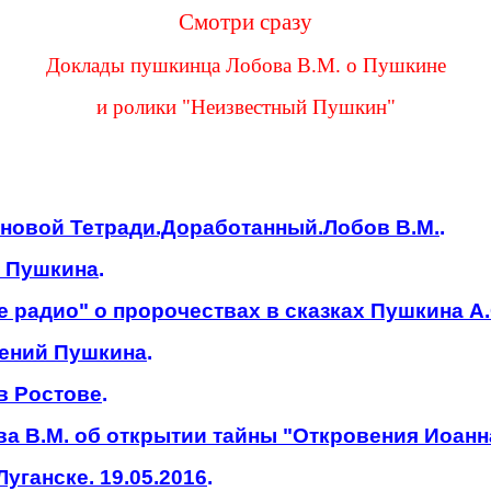
Смотри сразу
Доклады пушкинца Лобова В.М. о Пушкине
и ролики "Неизвестный Пушкин"
яновой Тетради.Доработанный.Лобов В.М.
.
е Пушкина
.
е радио" о пророчествах в сказках Пушкина А.
орений Пушкина
.
 в Ростове
.
а В.М. об открытии тайны "Откровения Иоанна
уганске. 19.05.2016
.