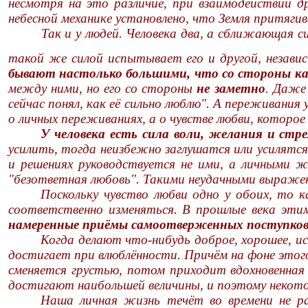
несмотря на это различие, при взаимодействии д
небесной механике установлено, что Земля притяги
Так и у людей. Человека два, а сближающая с
такой же силой испытывает его и другой, незави
бывают настолько большими, что со стороны каж
между ними, но его со стороны
не заметно
. Даже 
сейчас понял, как её сильно люблю". А переживани
о личных переживаниях, а о чувстве любви, которо
У человека есть сила воли, желания и стр
усилить, тогда неизбежно заглушатся или усилятся 
и решениях руководствуется не ими, а личными ж
"безответная любовь". Такими неудачными выражени
Поскольку чувство любви одно у обоих, то 
соответственно изменяться. В прошлые века этим
намеренны
е приёмы самоотверженных поступков,
Когда делают что-нибудь доброе, хорошее, 
достигает при влюблённости. Причём на фоне этого
сменяется грустью, потом приходит вдохновенная 
достигают наибольшей величины, и поэтому некот
Наша личная жизнь течёт во времени не ра