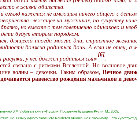
й особи иметь наследие (детей) обоего пола, а за
место в жизни общества.
й взгляд кажется не имеющим ничего общего с детьм
творчества, лежащее на мужчинах, по существу ниче
образно, но вместе с тем совершенно одинаково и нео
 дети будут вторым порядком.
тся, длящееся иногда многие дни, страстное желан
овидности должна родиться дочь. А если не отец, 
[6]
 рисунка, у неё должен родиться сын»
.
етей связано с ритмами Вселенной. Но волновое дви
адине волны – девочки. Таким образом,
Вечное движ
ядочива
ется равенство рождения мальчиков и девоч
лению В.М. Лобова в книге «Пушкин. Прозрение будущего Руси». М., 2005.
итяжение. Если у одного любящего меняется отношение к любимому – это чувствует д