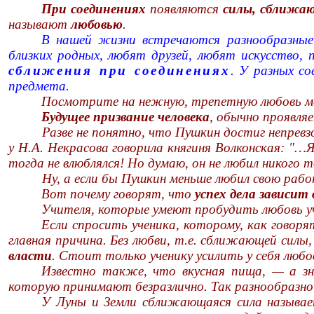
При соединениях
появляются
силы, сближа
называют
любовью
.
В нашей жизни встречаются разнообразные 
близких родных, любят друзей, любят искусство, 
сближения при соединениях
. У разных со
предмета.
Посмотрите на нежную, трепетную любовь ме
Будущее призвание человека
, обычно проявля
Разве не понятно, что Пушкин достиг непревз
у Н.А. Некрасова говорила княгиня Волконская: "…Я
тогда не влюблялся! Но думаю, он не любил никого т
Ну, а если бы Пушкин меньше любил свою работ
Вот почему говорят, что
успех дела зависит
Учителя, которые умеют пробудить любовь уч
Если спросить ученика, которому, как говоря
главная причина. Без любви, т.е. сближающей сил
власти
. Стоит только ученику усилить у себя любо
Известно также, что вкусная пища, — а зн
которую принимают безразлично. Так разнообразно 
У Луны и Земли сближающаяся сила называет