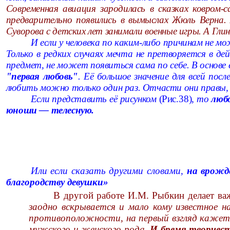
Современная авиация зародилась в сказках ковром
предварительно появились в вымыслах Жюль Верна. 
Суворова с детских лет занимали военные игры. А Глинк
И если у человека по каким-либо причинам не 
Только в редких случаях мечта не претворяется в д
предмет, не может появиться сама по себе. В основе
"первая любовь"
. Её большое значение для всей по
любить можно только один раз. Отчасти они правы, 
Если представить её рисунком
(Рис.
38
)
, то
люб
юноши — телесную.
Или если сказать другими словами,
на врожд
благородству девушки»
В другой работе И.М. Рыбкин делает ва
заодно вскрывается и мало кому известное н
противоположности, на первый взгляд кажетс
мужского и женского рода.
И бремя творчес