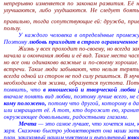
непрерывно изменяется по законам развития. Её
улучшаются, либо ухудшаются. Не следует боять
правильно, тогда сопутствующие ей: дружба, при
пользу.
У каждого человека в определённые промежу
Поэтому
любовь приходит в строго ограниченное
Жизнь у всех проходит по-своему, но всегда 
начала и окончания любви и её вид. Такие места ч
но все они одинаково важные и по-своему хороши
встречи. Такие люди забывают, что нельзя терят
всегда одной из сторон не под силу решиться. В му
необходимое для жизни, образуется пустота. Пот
помнить, что
в юношеской и творческой любв
вначале понять вид любви, поэтому лучше всего, не
кому положено,
потому что другой, которому в дан
или извращает её. А тот, кто дорожит ею, хранит 
окружающее довольными, радостными глазами.
Мечта
— это самое лучшее, что хочется нам, к
заря. Сказочно быстро удовлетворяет она наши зата
план, заказанный нашим чувством и выполненный
юнош