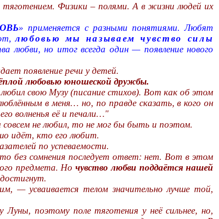
яготением. Физики – полями. А в жизни людей их
ОВЬ
» применяется с разными понятиями. Любят
вот,
любовью мы называем чувство силы
тва любви, но итог всегда один — появление нового
ает появление речи у детей.
ёплой любовью юношеской дружбы.
 любил свою Музу (писание стихов). Вот как об этом
люблённым в меня… но, по правде сказать, в кого он
его волненья её и печали…"
ы совсем не любил, то не мог бы быть и поэтом.
ошо идёт, кто его любит.
азателей по успеваемости.
 то без сомнения последует ответ: нет. Вот в этом
мого предмета. Но
чувство любви поддаётся нашей
 достигнут.
м, — усваивается телом значительно лучше той,
Луны, поэтому поле тяготения у неё сильнее, но,