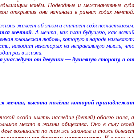
огнедышащим конём. Подводные и межпланетные суда
свои открытия они начинали в ранних годах мечтой.
ю жизнь жалеет об этом и считает себя несчастливым.
ются мечтой
. А мечта, как план будущего, как всякий
шенная юношеская любовь, которую в народе называют:
ость, наводит некоторых на неправильную мысль, что
дин раз в жизни.
я унаследует от девушки — душевную сторону, а от
тся мечта, высота полёта которой принадлежит
кой особи иметь наследие (детей) обоего пола, а
ольшое место в жизни общества. Оно в силу своей
 деле возникает по тем же законам и тоже бывает
 отличается от бремени материнства.
И в том и в