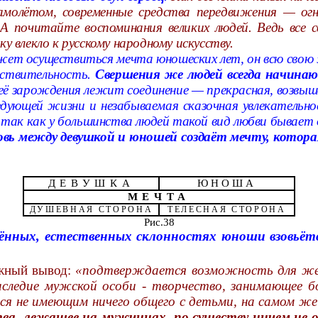
-самолётом, современные средства передвижения — 
А почитайте воспоминания великих людей. Ведь все 
у влекло к русскому народному искусству.
может осуществиться мечта юношеских лет, он всю сво
ействительность.
Свершения же людей всегда начина
 её зарождения лежит соединение — прекрасная, возвы
следующей жизни и незабываемая сказочная увлекательн
так как у большинства людей такой вид любви бывает о
овь между девушкой и юношей создаёт мечту, котора
ДЕВУШКА
ЮНОША
МЕЧТА
ДУШЕВНАЯ СТОРОНА
ТЕЛЕСНАЯ СТОРОНА
Рис.38
ённых, естественных склонностях юноши взовьё
жный вывод:
«подтверждается возможность для женс
аследие мужской особи - творчество, занимающее б
я не имеющим ничего общего с детьми, на самом же
тва, лежащее на мужчинах, по существу ничем не