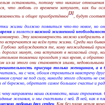
 нельзя остановить, потому что никакие отношени
ся, что любовь со временем затухает, как бы ос
[3]
вязанность и общее приобретённое
, будут соотве
тки жизни должно появиться что-то новое, но оно
 время
и является
важной жизненной необходимос
закономерно. Эту закономерность можно изобразить 
асто встречаются на всём пути жизни. Среди них бы
е. Глубоко заблуждаются те, кому неожиданный при
ь дорогих минут, они вступают в негласный спор, к
чительном томлении проходит у них время, а обратно 
ом из-за этого они становятся злыми, недовольным
и решительность присуща только женщинам, а в
 считаясь, ни с чем, обоим стремиться навстречу друг
ном случае не под силу, никогда этого сделать не с
её бережно, обретает самое большое счастье и радо
 чему направлены наши склонности, наши стремления. О
ённые желания, и мы счастливы с ней. В ней, как в п
ескою любовью двух сердец
.
Как без плана нельзя ниче