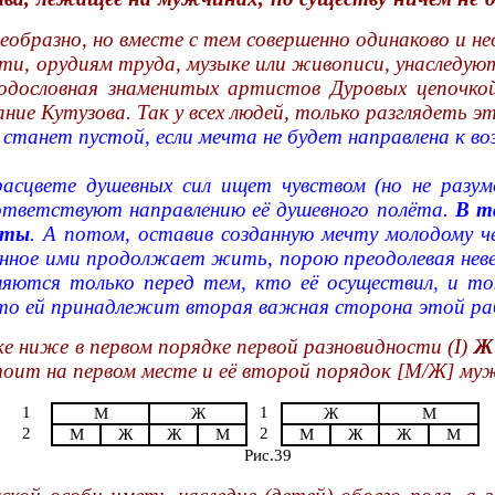
еобразно, но вместе с тем совершенно одинаково и н
сти, орудиям труда, музыке или живописи, унаследую
родословная знаменитых артистов Дуровых цепочк
 Кутузова. Так у всех людей, только разглядеть это 
 станет пустой, если мечта не будет направлена к в
асцвете душевных сил ищет чувством (но не разумо
ответствуют направлению её душевного полёта.
В т
сты
. А потом, оставив созданную мечту молодому че
анное ими продолжает жить, порою преодолевая нев
няются только перед тем, кто её осуществил, и т
что ей принадлежит вторая важная сторона этой ра
е ниже в первом порядке первой разновидности (I)
Ж
оит на первом месте и её второй порядок [М/Ж] му
1
1
М
Ж
Ж
М
2
2
М
Ж
Ж
М
М
Ж
Ж
М
Рис.39