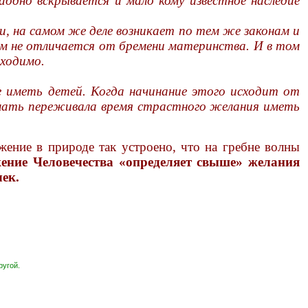
одно вскрывается и мало кому известное наследие
и, на самом же деле возникает по тем же законам и
м не отличается от бремени материнства. И в том
бходимо.
ие иметь детей. Когда
начинание
этого исходит от
а мать переживала время страстного желания иметь
жение в природе так устроено, что на гребне волны
ение Человечества «определяет свыше» желания
ек.
ругой.