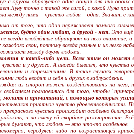
руг с другом образуется одна общая для них обоих 
вает Луну точно с такой же силой, с какой Луна прит
ила между ними – чувство любви – одна. Значит, с к
симо от того, что один переживает намного сильней
ется, будто один любит, а другой - нет.
Это ещё 
не всегда влюблённые обращают на него внимание, и 
я у каждого свои, поэтому всегда разные и их легко 
е возникает между двумя людьми.
емления к какой-либо цели. Всем этим он может в
чувства и у другого. А иногда бывает, что чувства 
еланиями и стремлениями. В таких случаях говоря
ями люди вводят и себя и других в заблуждение.
каждая из сторон может воздействовать на него, 
 свойством пользовались для того, чтобы "причар
 молитв и причитаний, с помощью которых усилив
испытывают приятное чувство удовлетворённости. П
 прекрасного чувства происходит особенно быстрая 
радость, и на смену ей скорбное разочарование. Всё
орые думают, что любовь — это что-то особенное.
вномерно, чередуясь: либо по возрастающей кривой