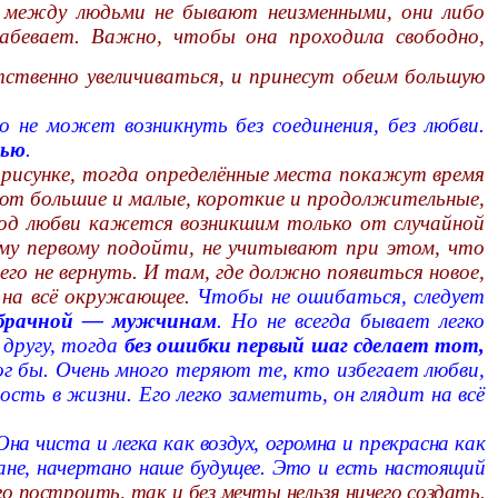
я между людьми не бывают неизменными, они либо
лабевает. Важно, чтобы она проходила свободно,
тственно увеличиваться, и принесут обеим большую
 не может возникнуть без соединения, без любви.
тью
.
в рисунке, тогда определённые места покажут время
вают большие и малые, короткие и продолжительные,
ход любви кажется возникшим только от случайной
ому первому подойти, не учитывают при этом, что
его не вернуть. И там, где должно появиться новое,
и на всё окружающее.
Чтобы не ошибаться, следует
 брачной — мужчинам
. Но не всегда бывает легко
 другу, тогда
без ошибки первый шаг сделает тот,
мог бы. Очень много теряют те, кто избегает любви,
сть в жизни. Его легко заметить, он глядит на всё
на чиста и легка как воздух, огромна и прекрасна как
лане, начертано наше будущее. Это и есть настоящий
го построить, так и без мечты нельзя ничего создать.