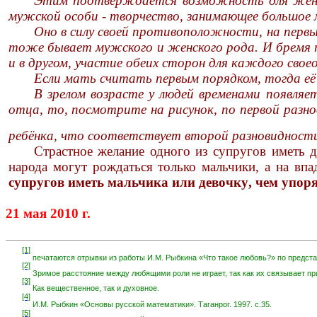
Этим подтверждается возможность для женско
мужской особи - творчество, занимающее большое 
Оно в силу своей противоположности, на первы
тоже бывает мужского и женского рода. И бремя 
и в другом, участие обеих сторон для каждого свое
Если мать считать первым порядком, тогда её
В зрелом возрасте у людей временами появляе
отца, то, посмотрите на рисунок, по первой разн
ребёнка, что соответствует второй разновидности
Страстное желание одного из супругов иметь д
народа могут рождаться только мальчики, а на вп
супругов иметь мальчика или девочку
, чем упор
21 мая
2010
г
.
[1]
печатаются отрывки из работы И.М. Рыбкина «Что такое любовь?» по представ
[2]
Зримое расстояние между любящими роли не играет, так как их связывает пр
[3]
Как вещественное, так и духовное.
[4]
И.М. Рыбкин «Основы русской математики». Таганрог. 1997. с.35.
[5]