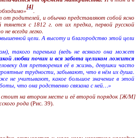
[4]
еобходимо»
.
т от родителей, и обычно представляют собой ясно
ой тянется с
1812 г
. от их предка, первой русской
не всегда легко.
озвышенной цели. А высоту и благородство этой цели
м), такого паренька (ведь не всякого она может
акой любви
почин
и вся забота целиком ложится
ловеку для претворения её в жизнь, девушки часто
ероятные трудности, забывают, что в нём их душа.
оже не учитывают, какое большое значение в этой
боты, что она родственно связана с ней…»
стоит на втором месте и её второй порядок [Ж/М]
жского рода
(Рис. 39).