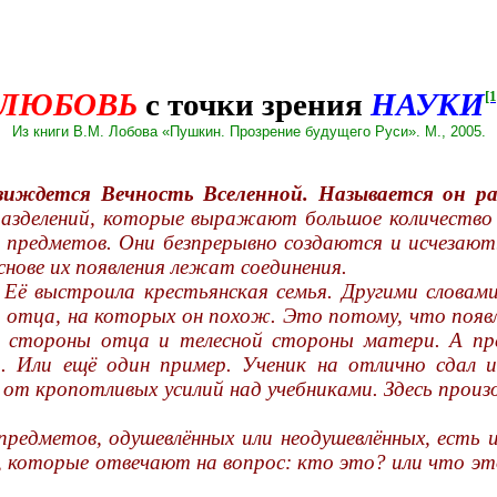
ЛЮБОВЬ
с точки зрения
НАУКИ
[1
Из книги В.М. Лобова «Пушкин. Прозрение будущего Руси». М., 2005.
зиждется Вечность Вселенной. Называется он 
азделений, которые выражают большое количество я
а предметов. Они безпрерывно создаются и исчезают
снове их появления лежат соединения.
 Её выстроила крестьянская семья. Другими словами
тца, на которых он похож. Это потому, что появлен
ой стороны отца и телесной стороны матери. А пр
. Или ещё один пример. Ученик на отлично сдал 
ь от кропотливых усилий над учебниками. Здесь произ
редметов, одушевлённых или неодушевлённых, есть 
 которые отвечают на вопрос: кто это? или что это